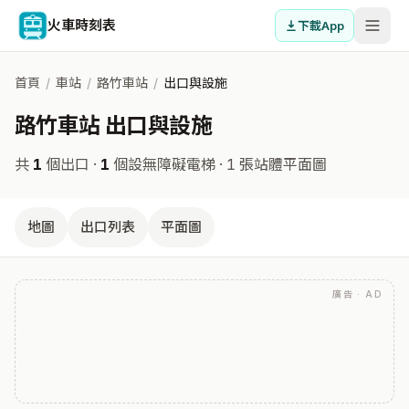
火車時刻表
下載App
首頁
/
車站
/
路竹車站
/
出口與設施
路竹車站 出口與設施
共
1
個出口 ·
1
個設無障礙電梯
· 1 張站體平面圖
地圖
出口列表
平面圖
廣告 · AD