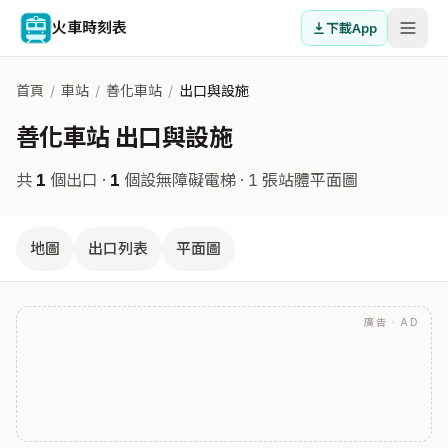
火車時刻表
下載App
首頁
/
車站
/
善化車站
/
出口與設施
善化車站 出口與設施
共
1
個出口 ·
1
個設無障礙電梯
· 1 張站體平面圖
地圖
出口列表
平面圖
廣告 · AD