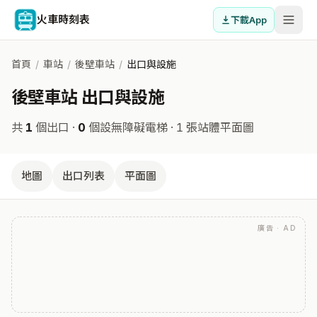
火車時刻表
下載App
首頁
/
車站
/
後壁車站
/
出口與設施
後壁車站 出口與設施
共
1
個出口 ·
0
個設無障礙電梯
· 1 張站體平面圖
地圖
出口列表
平面圖
廣告 · AD