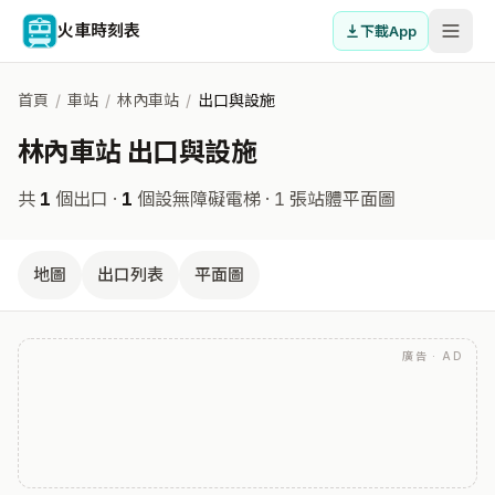
火車時刻表
下載App
首頁
/
車站
/
林內車站
/
出口與設施
林內車站 出口與設施
共
1
個出口 ·
1
個設無障礙電梯
· 1 張站體平面圖
地圖
出口列表
平面圖
廣告 · AD