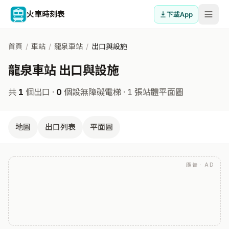
火車時刻表
下載App
首頁
/
車站
/
龍泉車站
/
出口與設施
龍泉車站 出口與設施
共
1
個出口 ·
0
個設無障礙電梯
· 1 張站體平面圖
地圖
出口列表
平面圖
廣告 · AD