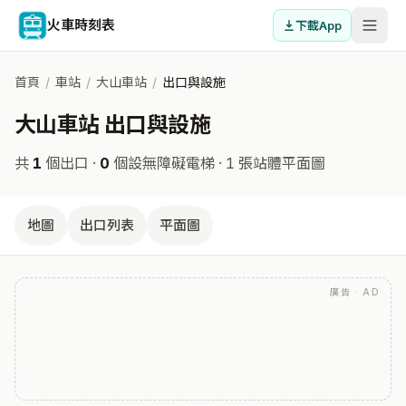
火車時刻表
下載App
首頁
/
車站
/
大山車站
/
出口與設施
大山車站 出口與設施
共
1
個出口 ·
0
個設無障礙電梯
· 1 張站體平面圖
地圖
出口列表
平面圖
廣告 · AD