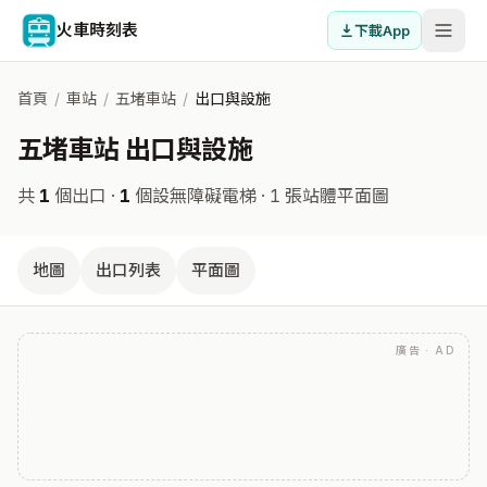
火車時刻表
下載App
首頁
/
車站
/
五堵車站
/
出口與設施
五堵車站 出口與設施
共
1
個出口 ·
1
個設無障礙電梯
· 1 張站體平面圖
地圖
出口列表
平面圖
廣告 · AD