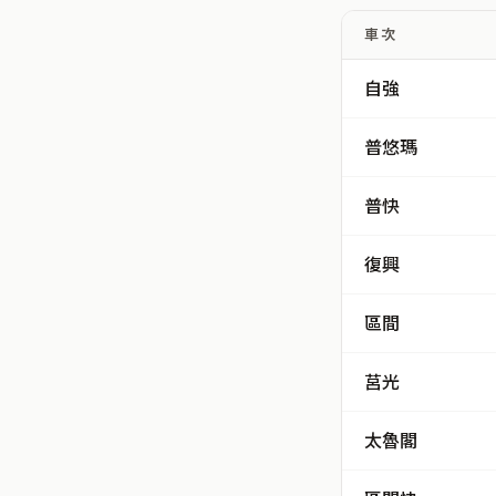
車次
自強
普悠瑪
普快
復興
區間
莒光
太魯閣