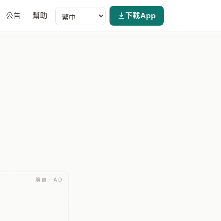
公告
幫助
下載App
廣告 · AD