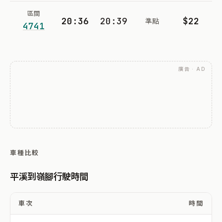
區間
20:36
20:39
$22
準點
4741
廣告 · AD
車種比較
平溪到嶺腳行駛時間
車次
時間