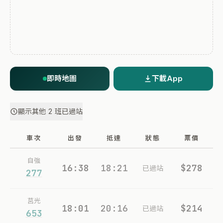
即時地圖
下載App
顯示其他 2 班已過站
車次
出發
抵達
狀態
票價
自強
16:38
18:21
$278
已過站
277
莒光
18:01
20:16
$214
已過站
653