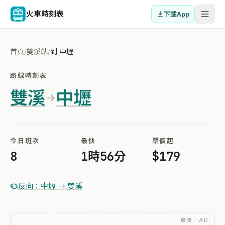
火車時刻表
下載App
首頁
/
雙溪站
/
到 中壢
路線時刻表
雙溪
中壢
今日班次
最快
票價起
8
1時56分
$179
反向：中壢 → 雙溪
廣告 · AD