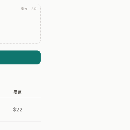
廣告 · AD
票價
$22