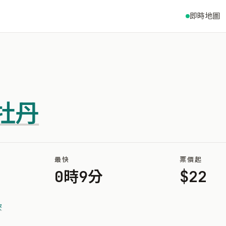
即時地圖
牡丹
最快
票價起
0時9分
$22
寮