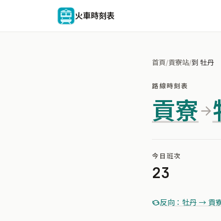
火車時刻表
首頁
/
貢寮站
/
到 牡丹
路線時刻表
貢寮
今日班次
23
反向：牡丹 → 貢