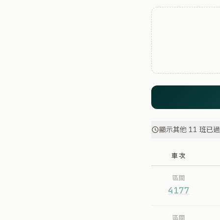
顯示其他 11 班已
車次
區間
4177
區間