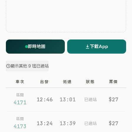
即時地圖
下載App
顯示其他 9 班已過站
車次
出發
抵達
狀態
票價
區間
12:46
13:01
$27
已過站
4171
區間
13:24
13:39
$27
已過站
4173