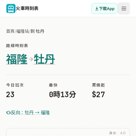
火車時刻表
下載App
首頁
/
福隆站
/
到 牡丹
路線時刻表
福隆
牡丹
今日班次
最快
票價起
23
0時13分
$27
反向：牡丹 → 福隆
廣告 · AD