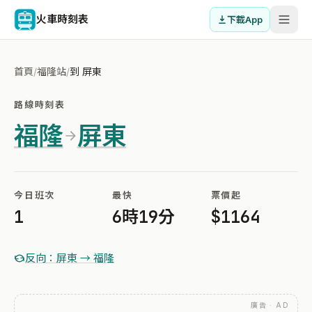
火車時刻表
下載App
首頁
/
福隆站
/
到 屏東
路線時刻表
福隆
屏東
今日班次
最快
票價起
1
6時19分
$1164
反向：屏東 → 福隆
廣告 · AD