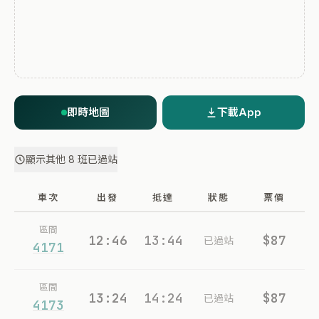
即時地圖
下載App
顯示其他 8 班已過站
車次
出發
抵達
狀態
票價
區間
12:46
13:44
$87
已過站
4171
區間
13:24
14:24
$87
已過站
4173