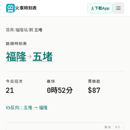
火車時刻表
下載App
首頁
/
福隆站
/
到 五堵
路線時刻表
福隆
五堵
今日班次
最快
票價起
21
0時52分
$87
反向：五堵 → 福隆
廣告 · AD