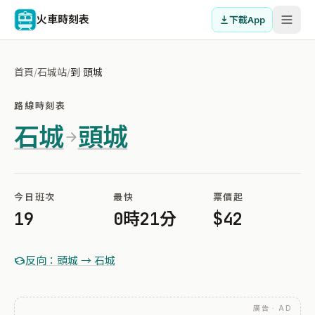
火車時刻表
下載App
首頁
/
石城站
/
到 頭城
路線時刻表
石城
頭城
今日班次
最快
票價起
19
0時21分
$42
反向：頭城 → 石城
廣告 · AD