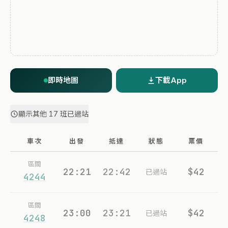
即時地圖
下載App
顯示其他 17 班已過站
車次
出發
抵達
狀態
票價
區間
22:21
22:42
$42
已過站
4244
區間
23:00
23:21
$42
已過站
4248