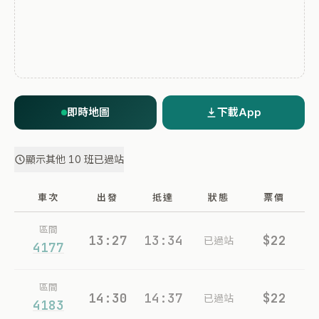
即時地圖
下載App
顯示其他 10 班已過站
車次
出發
抵達
狀態
票價
區間
13:27
13:34
$22
已過站
4177
區間
14:30
14:37
$22
已過站
4183