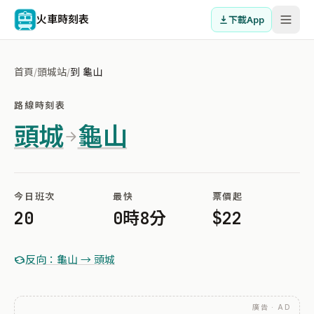
火車時刻表
下載App
首頁
/
頭城站
/
到 龜山
路線時刻表
頭城
龜山
今日班次
最快
票價起
20
0時8分
$22
反向：龜山 → 頭城
廣告 · AD