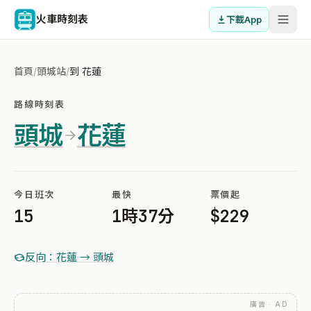
火車時刻表
下載App
首頁
/
頭城站
/
到 花蓮
路線時刻表
頭城
花蓮
今日班次
最快
票價起
15
1時37分
$229
反向：花蓮 → 頭城
廣告 · AD