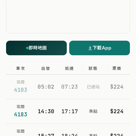
即時地圖
下載App
車次
出發
抵達
狀態
票價
區間
05:02
07:23
$224
已過站
4103
區間
14:30
17:17
$224
準點
4183
區間
15:27
18:24
$224
準點