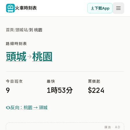
火車時刻表
下載App
首頁
/
頭城站
/
到 桃園
路線時刻表
頭城
桃園
今日班次
最快
票價起
9
1時53分
$224
反向：桃園 → 頭城
廣告 · AD