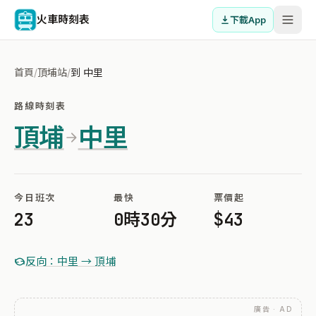
火車時刻表
下載App
首頁
/
頂埔站
/
到 中里
路線時刻表
頂埔
中里
今日班次
最快
票價起
23
0時30分
$43
反向：中里 → 頂埔
廣告 · AD