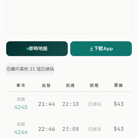
即時地圖
下載App
顯示其他 21 班已過站
車次
出發
抵達
狀態
票價
區間
21:44
22:18
$43
已過站
4240
區間
22:46
23:08
$43
已過站
4244