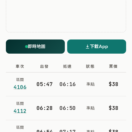
即時地圖
下載App
車次
出發
抵達
狀態
票價
區間
05:47
06:16
$38
準點
4106
區間
06:28
06:50
$38
準點
4112
區間
06:54
07:17
$38
準點