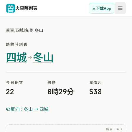
火車時刻表
下載App
首頁
/
四城站
/
到 冬山
路線時刻表
四城
冬山
今日班次
最快
票價起
22
0時29分
$38
反向：冬山 → 四城
廣告 · AD