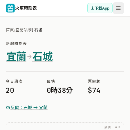
火車時刻表
下載App
首頁
/
宜蘭站
/
到 石城
路線時刻表
宜蘭
石城
今日班次
最快
票價起
20
0時38分
$74
反向：石城 → 宜蘭
廣告 · AD