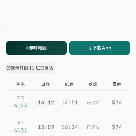
即時地圖
下載App
顯示其他 11 班已過站
車次
出發
抵達
狀態
票價
區間
14:12
14:51
$74
已過站
4183
區間
15:09
16:04
$74
已過站
4191