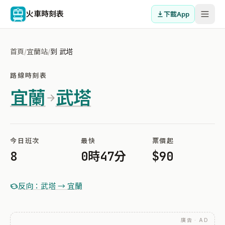
火車時刻表
下載App
首頁
/
宜蘭站
/
到 武塔
路線時刻表
宜蘭
武塔
今日班次
最快
票價起
8
0時47分
$90
反向：武塔 → 宜蘭
廣告 · AD