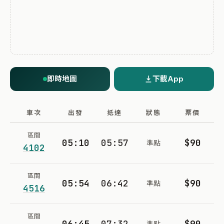
即時地圖
下載App
車次
出發
抵達
狀態
票價
區間
05:10
05:57
$90
準點
4102
區間
05:54
06:42
$90
準點
4516
區間
06:45
07:32
$90
準點