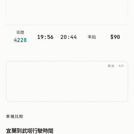
區間
19:56
20:44
$90
準點
4228
廣告 · AD
車種比較
宜蘭到武塔行駛時間