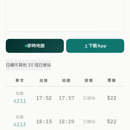
即時地圖
下載App
顯示其他 20 班已過站
車次
出發
抵達
狀態
票價
區間
17:52
17:57
$22
已過站
4211
區間
18:15
18:20
$22
已過站
4213