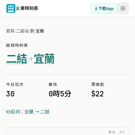
火車時刻表
下載App
首頁
/
二結站
/
到 宜蘭
路線時刻表
二結
宜蘭
今日班次
最快
票價起
30
0時5分
$22
反向：宜蘭 → 二結
廣告 · AD