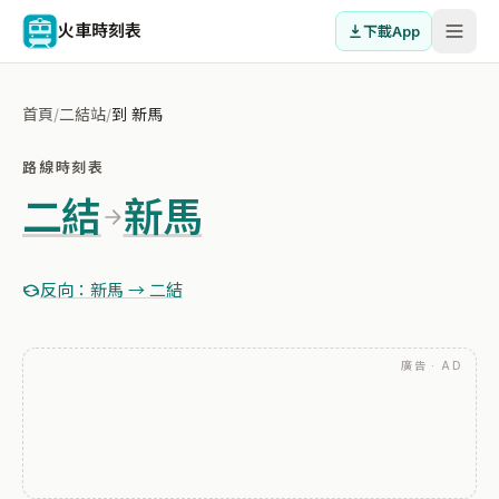
火車時刻表
下載App
首頁
/
二結站
/
到 新馬
路線時刻表
二結
新馬
反向：新馬 → 二結
廣告 · AD