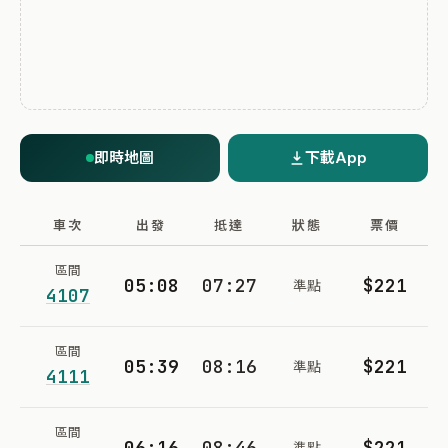
即時地圖
下載App
車次
出發
抵達
狀態
票價
區間
05:08
07:27
$221
準點
4107
區間
05:39
08:16
$221
準點
4111
區間
06:16
08:46
$221
準點