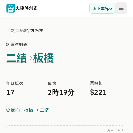
火車時刻表
下載App
首頁
/
二結站
/
到 板橋
路線時刻表
二結
板橋
今日班次
最快
票價起
17
2時19分
$221
反向：板橋 → 二結
廣告 · AD