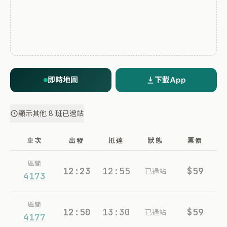
即時地圖
下載App
顯示其他 8 班已過站
車次
出發
抵達
狀態
票價
區間
12:23
12:55
$59
已過站
4173
區間
12:50
13:30
$59
已過站
4177