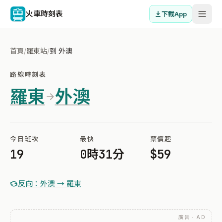
火車時刻表
下載App
首頁
/
羅東站
/
到 外澳
路線時刻表
羅東
外澳
今日班次
最快
票價起
19
0時31分
$59
反向：外澳 → 羅東
廣告 · AD