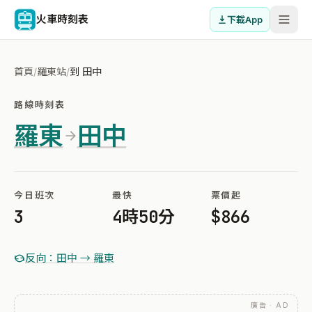
火車時刻表
下載App
首頁
/
羅東站
/
到 田中
路線時刻表
羅東
田中
今日班次
最快
票價起
3
4時50分
$866
反向：田中 → 羅東
廣告 · AD