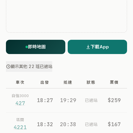
即時地圖
下載App
顯示其他 22 班已過站
車次
出發
抵達
狀態
票價
自強3000
18:27
19:29
$259
已過站
427
區間
18:32
20:38
$167
已過站
4221