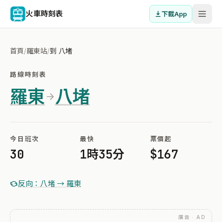
火車時刻表
下載App
首頁
/
羅東站
/
到 八堵
路線時刻表
羅東
八堵
今日班次
最快
票價起
30
1時35分
$167
反向：八堵 → 羅東
廣告 · AD