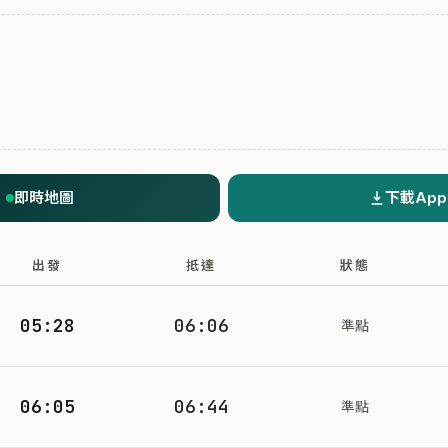
即時地圖
下載App
出發
抵達
狀態
05:28
06:06
準點
06:05
06:44
準點