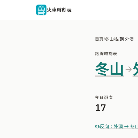
火車時刻表
首頁
/
冬山站
/
到 外澳
路線時刻表
冬山
今日班次
17
反向：外澳 → 冬