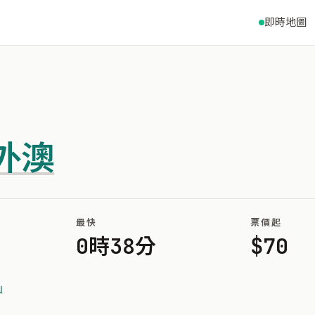
即時地圖
外澳
最快
票價起
0時38分
$70
山