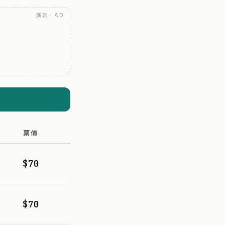
廣告 · AD
票價
$70
$70