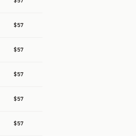
$57
$57
$57
$57
$57
$57