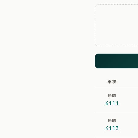
車次
區間
4111
區間
4113