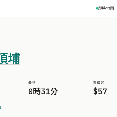
即時地圖
頂埔
最快
票價起
0時31分
$57
山