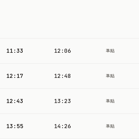
11:33
12:06
準點
12:17
12:48
準點
12:43
13:23
準點
13:55
14:26
準點