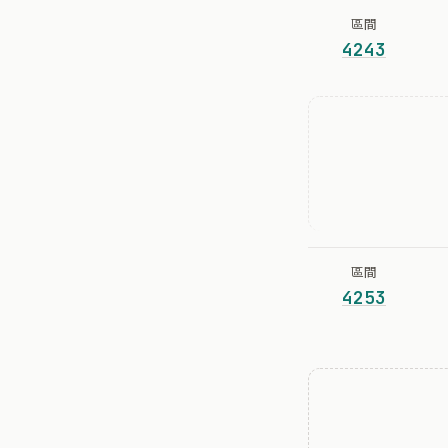
區間
4243
區間
4253