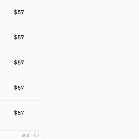
$57
$57
$57
$57
$57
廣告 · AD