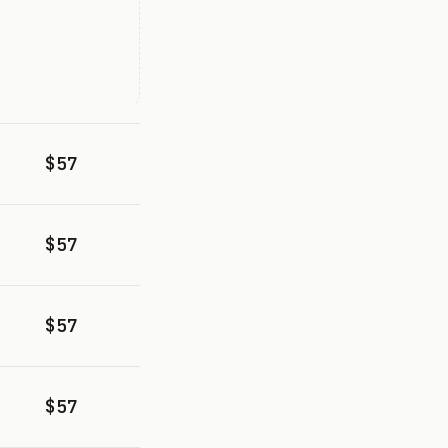
$57
$57
$57
$57