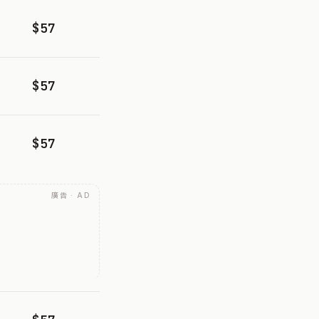
$57
$57
$57
廣告 · AD