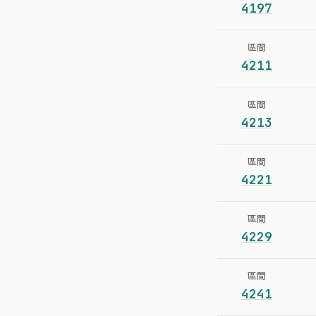
4197
區間
4211
區間
4213
區間
4221
區間
4229
區間
4241