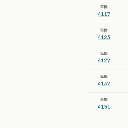
區間
4117
區間
4123
區間
4127
區間
4137
區間
4151