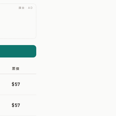
廣告 · AD
票價
$57
$57