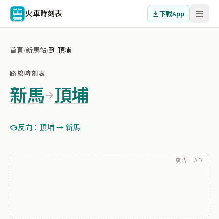
火車時刻表
下載App
首頁
/
新馬站
/
到 頂埔
路線時刻表
新馬
頂埔
反向：頂埔 → 新馬
廣告 · AD