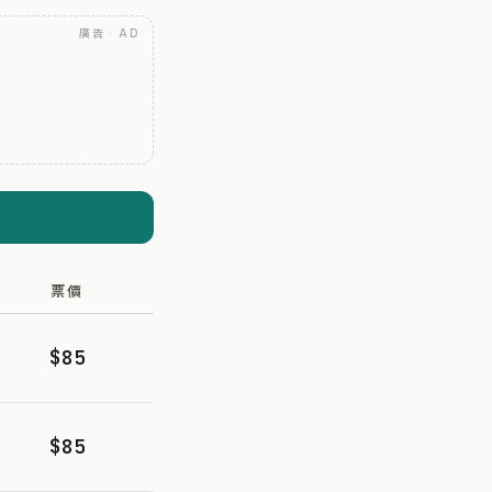
廣告 · AD
票價
$85
$85