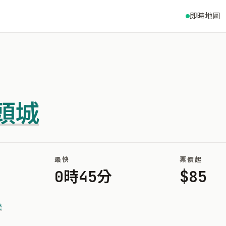
即時地圖
頭城
最快
票價起
0時45分
$85
樂