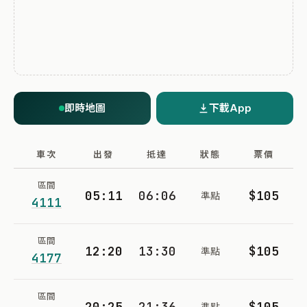
即時地圖
下載App
車次
出發
抵達
狀態
票價
區間
05:11
06:06
$105
準點
4111
區間
12:20
13:30
$105
準點
4177
區間
20:25
21:36
$105
準點