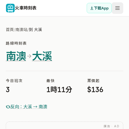
火車時刻表
下載App
首頁
/
南澳站
/
到 大溪
路線時刻表
南澳
大溪
今日班次
最快
票價起
3
1時11分
$136
反向：大溪 → 南澳
廣告 · AD