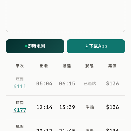
即時地圖
下載App
車次
出發
抵達
狀態
票價
區間
05:04
06:15
$136
已過站
4111
區間
12:14
13:39
$136
準點
4177
區間
20:12
21:45
$136
準點