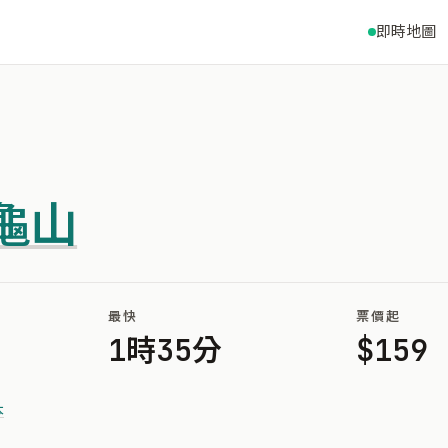
即時地圖
龜山
最快
票價起
1時35分
$159
本