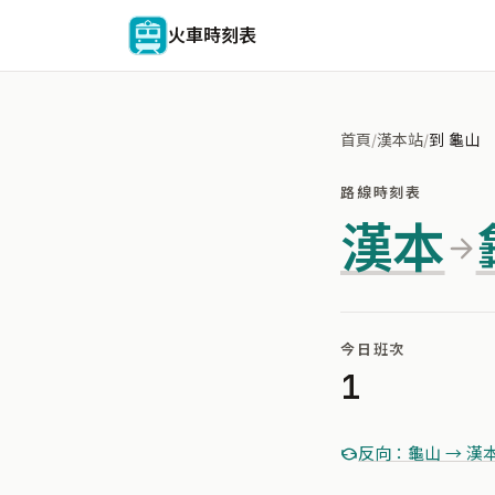
火車時刻表
首頁
/
漢本站
/
到 龜山
路線時刻表
漢本
今日班次
1
反向：龜山 → 漢