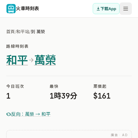
火車時刻表
下載App
首頁
/
和平站
/
到 萬榮
路線時刻表
和平
萬榮
今日班次
最快
票價起
1
1時39分
$161
反向：萬榮 → 和平
廣告 · AD