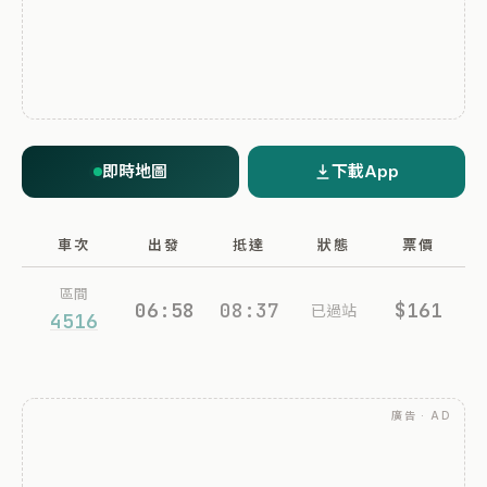
即時地圖
下載App
車次
出發
抵達
狀態
票價
區間
06:58
08:37
$161
已過站
4516
廣告 · AD