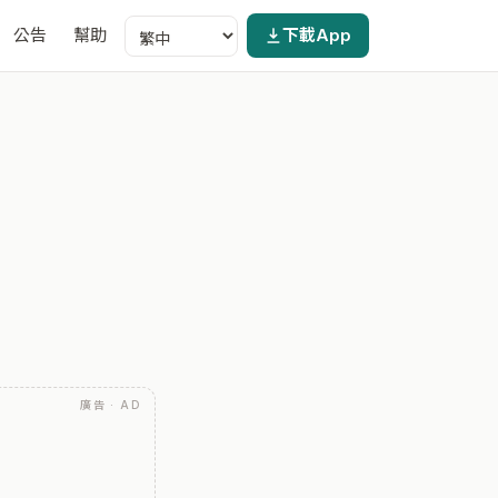
公告
幫助
下載App
廣告 · AD