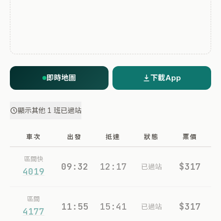
即時地圖
下載App
顯示其他 1 班已過站
車次
出發
抵達
狀態
票價
區間快
09:32
12:17
$317
已過站
4019
區間
11:55
15:41
$317
已過站
4177