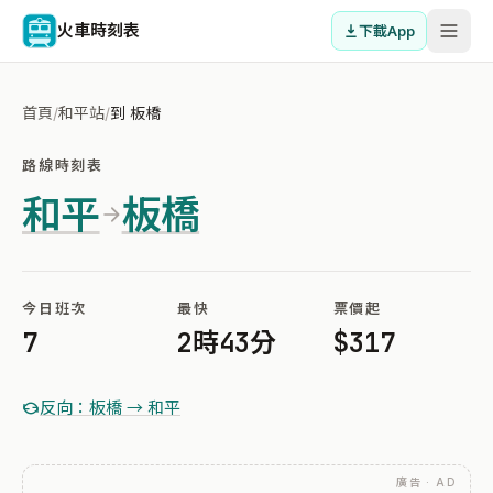
火車時刻表
下載App
首頁
/
和平站
/
到 板橋
路線時刻表
和平
板橋
今日班次
最快
票價起
7
2時43分
$317
反向：板橋 → 和平
廣告 · AD