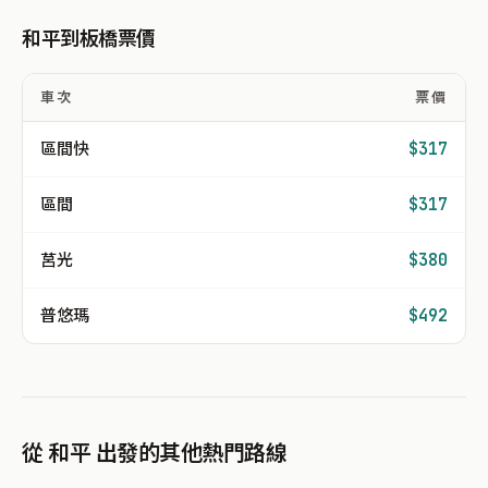
和平到板橋票價
車次
票價
區間快
$317
區間
$317
莒光
$380
普悠瑪
$492
從 和平 出發的其他熱門路線