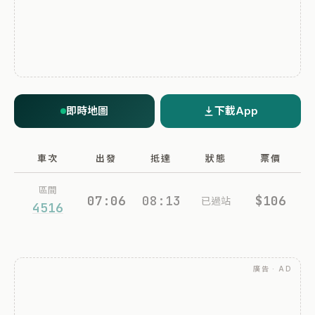
即時地圖
下載App
車次
出發
抵達
狀態
票價
區間
07:06
08:13
$106
已過站
4516
廣告 · AD