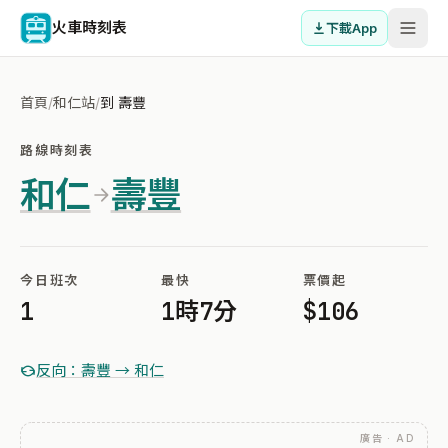
火車時刻表
下載App
首頁
/
和仁站
/
到 壽豐
路線時刻表
和仁
壽豐
今日班次
最快
票價起
1
1時7分
$106
反向：壽豐 → 和仁
廣告 · AD