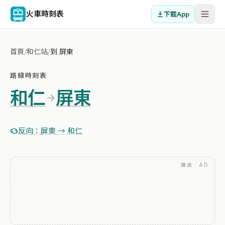
火車時刻表
下載App
首頁
/
和仁站
/
到 屏東
路線時刻表
和仁
屏東
反向：屏東 → 和仁
廣告 · AD