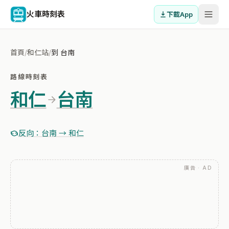
火車時刻表
下載App
首頁
/
和仁站
/
到 台南
路線時刻表
和仁
台南
反向：台南 → 和仁
廣告 · AD