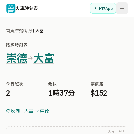
火車時刻表
下載App
首頁
/
崇德站
/
到 大富
路線時刻表
崇德
大富
今日班次
最快
票價起
2
1時37分
$152
反向：大富 → 崇德
廣告 · AD