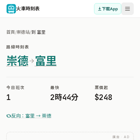
火車時刻表
下載App
首頁
/
崇德站
/
到 富里
路線時刻表
崇德
富里
今日班次
最快
票價起
1
2時44分
$248
反向：富里 → 崇德
廣告 · AD