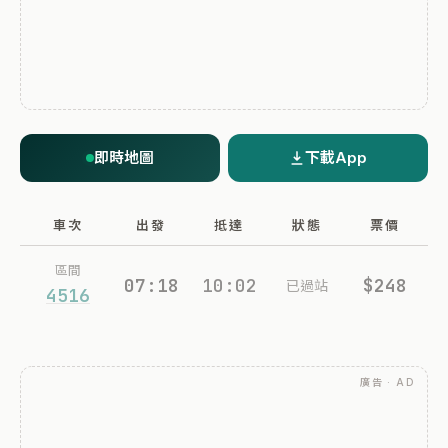
即時地圖
下載App
車次
出發
抵達
狀態
票價
區間
07:18
10:02
$248
已過站
4516
廣告 · AD