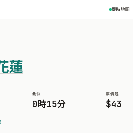
即時地圖
花蓮
最快
票價起
0時15分
$43
城