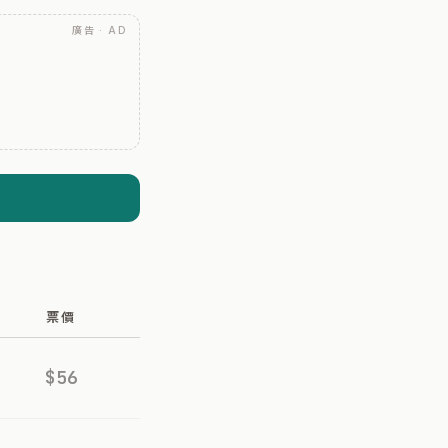
廣告 · AD
票價
$56