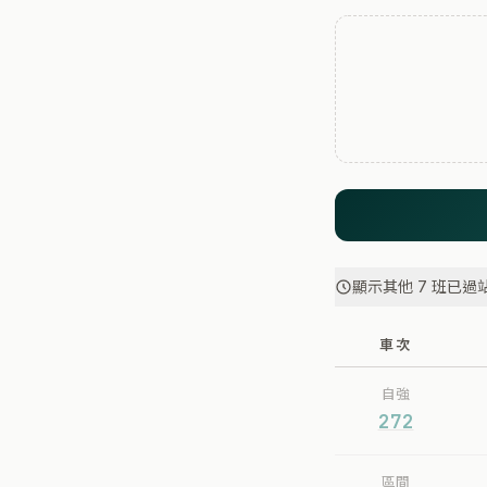
顯示其他 7 班已過
車次
自強
272
區間