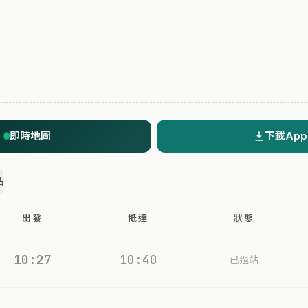
即時地圖
下載App
站
出發
抵達
狀態
10:27
10:40
已過站