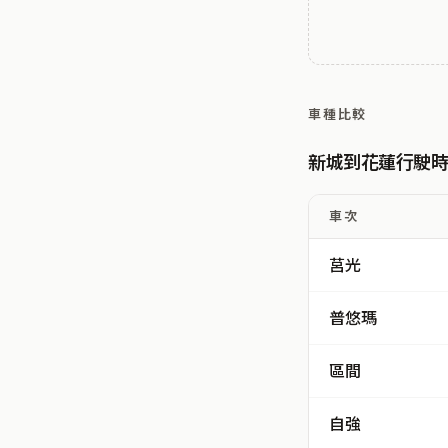
車種比較
新城到花蓮行駛
車次
莒光
普悠瑪
區間
自強