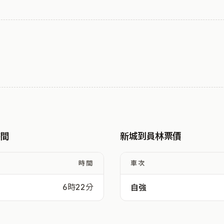
時間
新城到員林票價
時間
車次
6時22分
自強