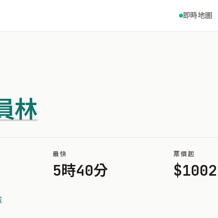
即時地圖
員林
最快
票價起
5時40分
$1002
城