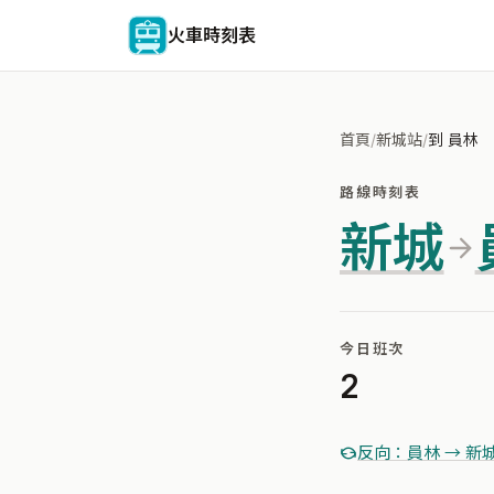
火車時刻表
首頁
/
新城站
/
到 員林
路線時刻表
新城
今日班次
2
反向：員林 → 新