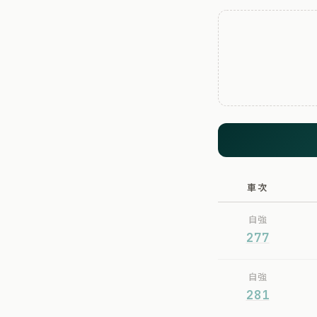
車次
自強
277
自強
281