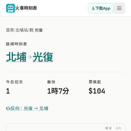
火車時刻表
下載App
首頁
/
北埔站
/
到 光復
路線時刻表
北埔
光復
今日班次
最快
票價起
1
1時7分
$104
反向：光復 → 北埔
廣告 · AD