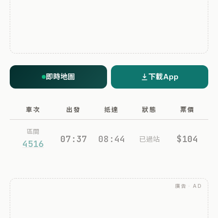
即時地圖
下載App
車次
出發
抵達
狀態
票價
區間
07:37
08:44
$104
已過站
4516
廣告 · AD