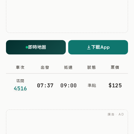
即時地圖
下載App
車次
出發
抵達
狀態
票價
區間
07:37
09:00
$125
準點
4516
廣告 · AD