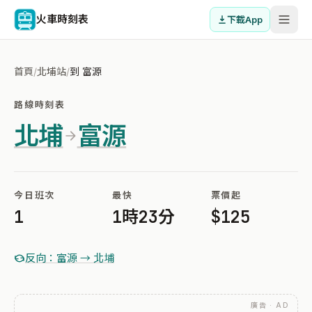
火車時刻表
下載App
首頁
/
北埔站
/
到 富源
路線時刻表
北埔
富源
今日班次
最快
票價起
1
1時23分
$125
反向：富源 → 北埔
廣告 · AD