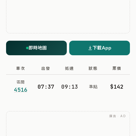
即時地圖
下載App
車次
出發
抵達
狀態
票價
區間
07:37
09:13
$142
準點
4516
廣告 · AD