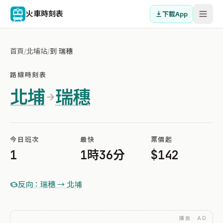
火車時刻表
下載App
首頁
/
北埔站
/
到 瑞穗
路線時刻表
北埔
瑞穗
今日班次
最快
票價起
1
1時36分
$142
反向：瑞穗 → 北埔
廣告 · AD