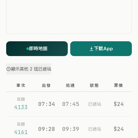
即時地圖
下載App
顯示其他 2 班已過站
車次
出發
抵達
狀態
票價
區間
07:34
07:45
$24
已過站
4133
區間
09:28
09:39
$24
已過站
4161