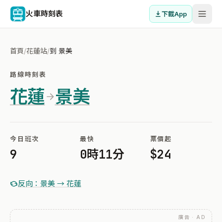
火車時刻表
下載App
首頁
/
花蓮站
/
到 景美
路線時刻表
花蓮
景美
今日班次
最快
票價起
9
0時11分
$24
反向：景美 → 花蓮
廣告 · AD