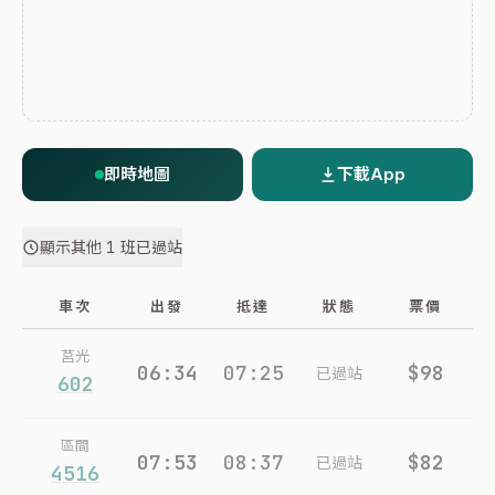
即時地圖
下載App
顯示其他 1 班已過站
車次
出發
抵達
狀態
票價
莒光
06:34
07:25
$98
已過站
602
區間
07:53
08:37
$82
已過站
4516