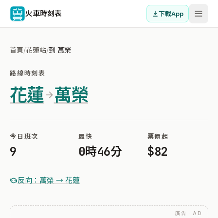
火車時刻表
下載App
首頁
/
花蓮站
/
到 萬榮
路線時刻表
花蓮
萬榮
今日班次
最快
票價起
9
0時46分
$82
反向：萬榮 → 花蓮
廣告 · AD